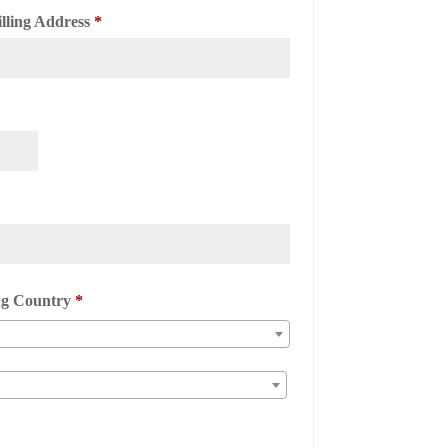
illing Address
*
ing Country
*