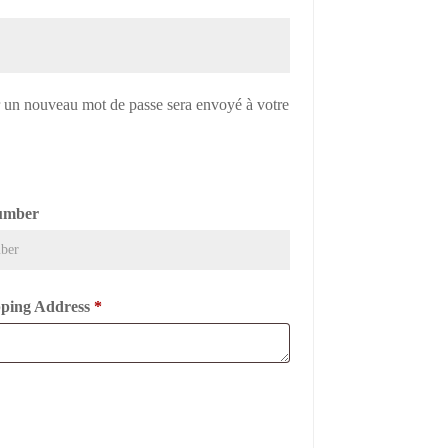
re
r un nouveau mot de passe sera envoyé à votre
umber
ipping Address
*