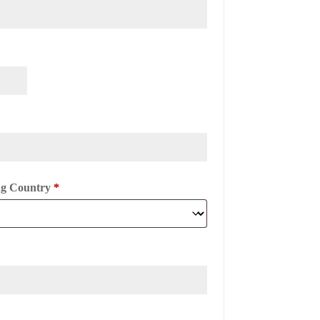
ing Country
*
re