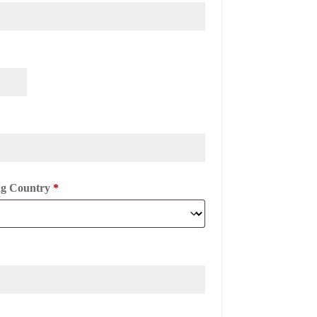
ing Country
*