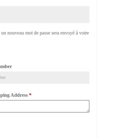
re
r un nouveau mot de passe sera envoyé à votre
umber
ipping Address
*