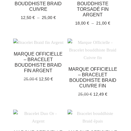
BOUDDHISTE BRAID
BOUDDHISTE
CUIVRE
TORSADÉ FIN
ARGENT
Plage
12,50
€
–
25,00
€
Plage
18,00
€
–
21,00
€
de
de
prix :
prix :
12,50 €
18,00 €
à
à
25,00 €
MARQUE OFFICIELLE
21,00 €
– BRACELET
BOUDDHISTE BRAID
MARQUE OFFICIELLE
FIN ARGENT
– BRACELET
Le
Le
25,00
€
12,50
€
BOUDDHISTE BRAID
prix
prix
CUIVRE FIN
initial
actuel
Le
Le
25,00
€
12,49
€
était :
est :
prix
prix
25,00 €.
12,50 €.
initial
actuel
était :
est :
25,00 €.
12,49 €.