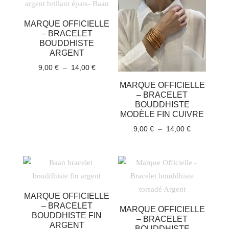
ancien
MARQUE OFFICIELLE
– BRACELET
BOUDDHISTE
ARGENT
Plage
9,00
€
–
14,00
€
de
MARQUE OFFICIELLE
prix :
– BRACELET
9,00 €
BOUDDHISTE
à
MODÈLE FIN CUIVRE
14,00 €
Plage
9,00
€
–
14,00
€
de
prix :
9,00 €
à
14,00 €
MARQUE OFFICIELLE
– BRACELET
MARQUE OFFICIELLE
BOUDDHISTE FIN
– BRACELET
ARGENT
BOUDDHISTE