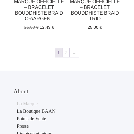
MARQUE OFFICIELLE
MARQUE OFFICIELLE
– BRACELET
– BRACELET
BOUDDHISTE BRAID
BOUDDHISTE BRAID
OR/ARGENT
TRIO
Le
Le
25,00
€
12,49
€
25,00
€
prix
prix
initial
actuel
était :
est :
1
2
→
25,00 €.
12,49 €.
About
La Marque
La Boutique BAAN
Points de Vente
Presse
Livraison et retour