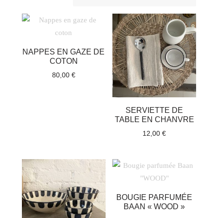
récent
au
plus
ancien
NAPPES EN GAZE DE
COTON
80,00
€
SERVIETTE DE
TABLE EN CHANVRE
12,00
€
BOUGIE PARFUMÉE
BAAN « WOOD »