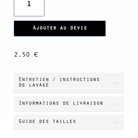
de
Marque
Officielle
Ajouter au devis
-
Bague
bouddhiste
2,50
€
Argent
Entretien / instructions
de lavage
Informations de livraison
Guide des tailles