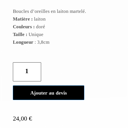
Boucles d’oreilles en laiton martelé.
Matière :
laiton
Couleurs :
doré
Taille :
Unique
Longueur
: 3,8cm
quantité
de
Boucles
d'oreilles
Ajouter au devis
Elsa
24,00
€