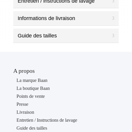
18,00 €
Entretien / instructions de lavage
à
48,00 €
Informations de livraison
Guide des tailles
A propos
La marque Baan
La boutique Baan
Points de vente
Presse
Livraison
Entretien / Instructions de lavage
Guide des tailles