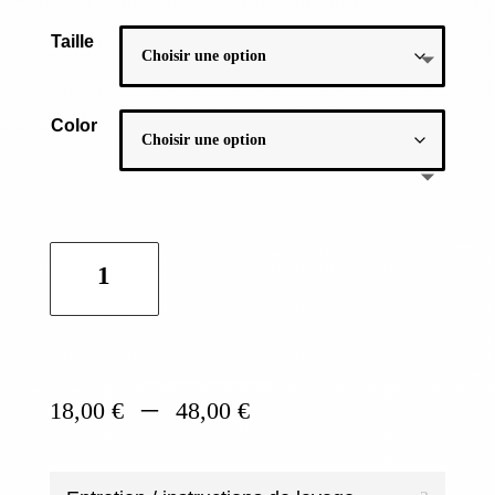
Taille
Color
quantité
de
Coussins
Ambre
en
Plage
–
lin
18,00
€
48,00
€
de
prix :