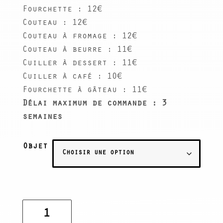
Fourchette : 12€
Couteau : 12€
Couteau à fromage : 12€
Couteau à beurre : 11€
Cuiller à dessert : 11€
Cuiller à café : 10€
Fourchette à gâteau : 11€
Délai maximum de commande : 3
semaines
Objet
quantité
de