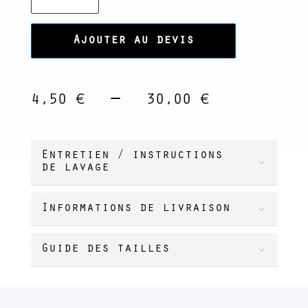
Couverts
SPRING
Ajouter au devis
Plage
–
4,50
€
30,00
€
de
prix :
4,50 €
Entretien / instructions
de lavage
à
30,00 €
Informations de livraison
Guide des tailles