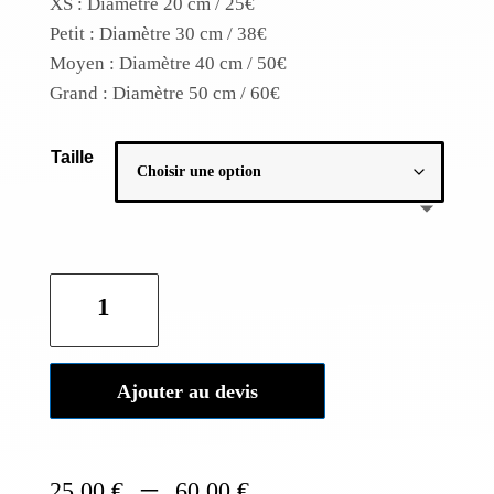
XS : Diamètre 20 cm / 25€
Petit : Diamètre 30 cm / 38€
Moyen : Diamètre 40 cm / 50€
Grand : Diamètre 50 cm / 60€
Taille
quantité
de
Miroirs
ronds
Ajouter au devis
en
laiton
Plage
–
25,00
€
60,00
€