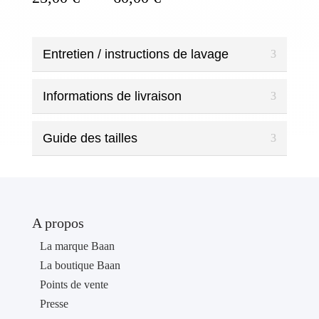
de
prix :
25,00 €
Entretien / instructions de lavage
à
60,00 €
Informations de livraison
Guide des tailles
A propos
La marque Baan
La boutique Baan
Points de vente
Presse