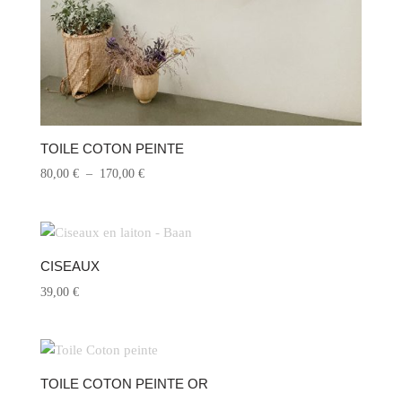
TOILE COTON PEINTE
Plage
80,00
€
–
170,00
€
de
prix :
80,00 €
à
CISEAUX
170,00 €
39,00
€
TOILE COTON PEINTE OR