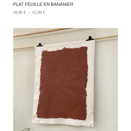
42,00 €.
29,00 €.
PLAT FEUILLE EN BANANIER
Plage
38,00
€
–
62,00
€
de
prix :
38,00 €
à
62,00 €