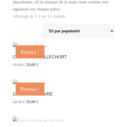
imparfaites, où la marque de la main reste comme une
signature sur chaque pièce.
Trié
Affichage de 1–9 sur 11 résultats
par
popularité
Promo !
COUPELLE MAILLECHORT
Le
Le
42,00
€
29,00
€
prix
prix
initial
actuel
était :
est :
Promo !
42,00 €.
29,00 €.
COUPELLE CUIVRE
Le
Le
42,00
€
29,00
€
prix
prix
initial
actuel
était :
est :