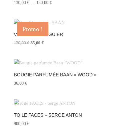
Plage
130,00
€
–
150,00
€
de
prix :
130,00 €
Promo !
à
VASES EN MANGUIER
150,00 €
Le
Le
120,00
€
85,00
€
prix
prix
initial
actuel
était :
est :
120,00 €.
85,00 €.
BOUGIE PARFUMÉE BAAN « WOOD »
36,00
€
TOILE FACES – SERGE ANTON
900,00
€