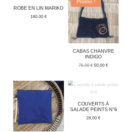
Promo !
à
55,00 €.
36,00 €.
ROBE EN LIN MARIKO
165,00 €
180,00
€
CABAS CHANVRE
INDIGO
Le
Le
75,00
€
50,00
€
prix
prix
initial
actuel
était :
est :
75,00 €.
50,00 €.
COUVERTS À
SALADE PEINTS N°6
28,00
€