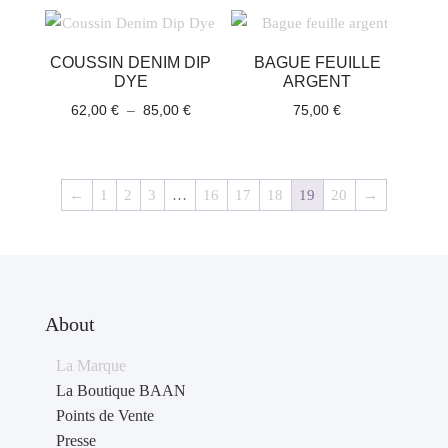
prix :
65,00 €
75,00 €
à
à
80,00 €
COUSSIN DENIM DIP
BAGUE FEUILLE
90,00 €
DYE
ARGENT
Plage
62,00
€
–
85,00
€
75,00
€
de
prix :
62,00 €
←
1
2
3
…
16
17
18
19
20
→
à
85,00 €
About
La Marque
La Boutique BAAN
Points de Vente
Presse