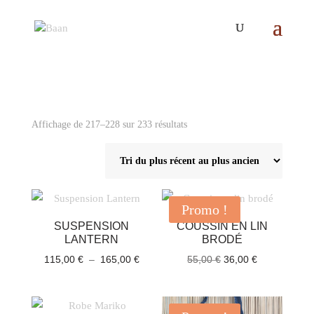
Trié
Affichage de 217–228 sur 233 résultats
du
plus
récent
au
Promo !
plus
SUSPENSION
COUSSIN EN LIN
ancien
LANTERN
BRODÉ
Plage
Le
Le
115,00
€
–
165,00
€
55,00
€
36,00
€
de
prix
prix
prix :
initial
actuel
115,00 €
était :
est :