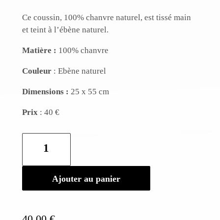
Ce coussin, 100% chanvre naturel, est tissé main
et teint à l’ébène naturel.
Matière :
100% chanvre
Couleur
: Ebène naturel
Dimensions :
25 x 55 cm
Prix
: 40 €
quantité
de
Coussin
en
Ajouter au panier
chanvre
Ebène
40,00
€