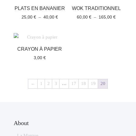
PLATS EN BANANIER
WOK TRADITIONNEL
Plage
Plage
25,00
€
–
40,00
€
60,00
€
–
165,00
€
de
de
prix :
prix :
25,00 €
60,00 €
à
à
CRAYON À PAPIER
40,00 €
165,00 €
3,00
€
←
1
2
3
…
17
18
19
20
About
La Marque