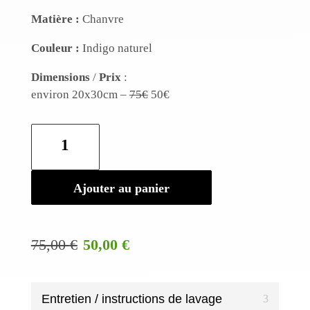
Matière :
Chanvre
Couleur :
Indigo naturel
Dimensions
/
Prix
:
environ 20x30cm –
75€
50€
quantité
de
Cabas
Chanvre
Ajouter au panier
Indigo
Le
Le
75,00
€
50,00
€
prix
prix
initial
actuel
était :
est :
Entretien / instructions de lavage