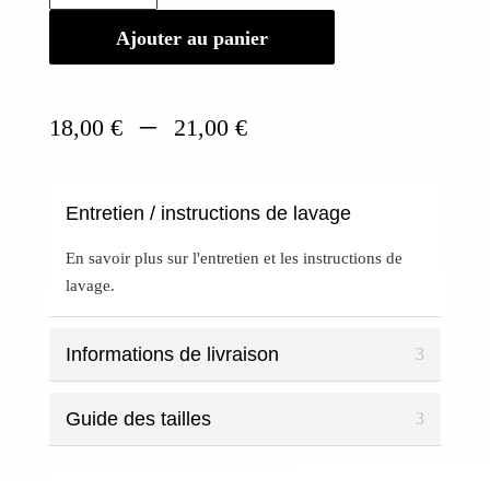
Marque
Officielle
Ajouter au panier
-
Bracelet
bouddhiste
Plage
–
18,00
€
21,00
€
torsadé
de
fin
prix :
Cuivre
18,00 €
Entretien / instructions de lavage
à
21,00 €
En savoir plus sur l'entretien et les instructions de
lavage.
Informations de livraison
Guide des tailles