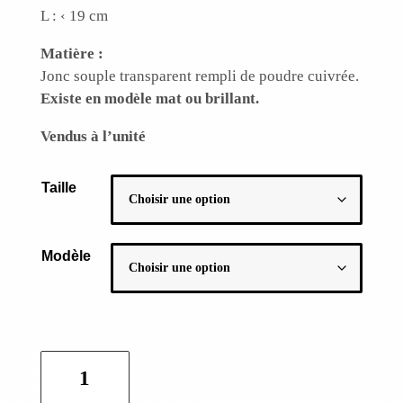
L : ‹ 19 cm
Matière :
Jonc souple transparent rempli de poudre cuivrée.
Existe en modèle mat ou brillant.
Vendus à l’unité
Taille
Modèle
quantité
de