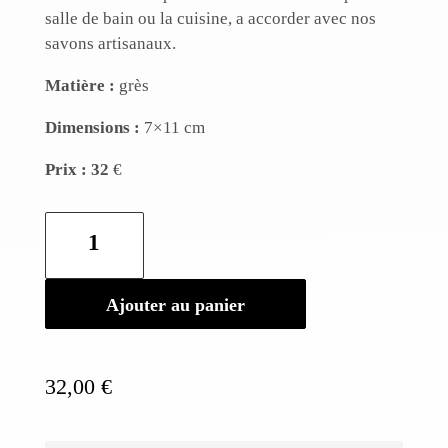
salle de bain ou la cuisine, a accorder avec nos
savons artisanaux.
Matière :
grès
Dimensions :
7×11 cm
Prix : 32
€
quantité
de
Porte
savon
Ajouter au panier
n°4
32,00
€