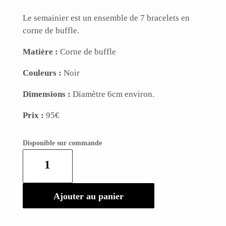
Le semainier est un ensemble de 7 bracelets en
corne de buffle.
Matière :
Corne de buffle
Couleurs :
Noir
Dimensions :
Diamètre 6cm environ.
Prix :
95€
Disponible sur commande
quantité
de
Semainier
en
Ajouter au panier
corne
-