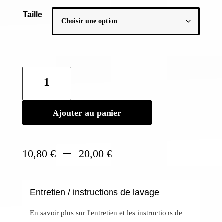
Taille
quantité
de
Set
de
Ajouter au panier
corbeilles
en
bambou
Plage
–
10,80
€
20,00
€
de
prix :
10,80 €
Entretien / instructions de lavage
à
20,00 €
En savoir plus sur l'entretien et les instructions de